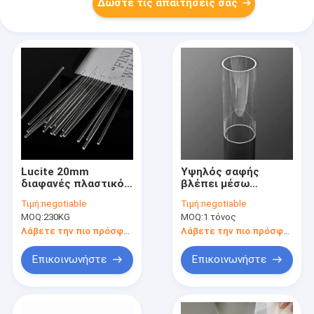
Δώστε τις απαιτήσεις σας
Lucite 20mm
Υψηλός σαφής
διαφανές πλαστικό
βλέπει μέσω
κρύσταλλο - σαφές
σαφούς ακρυλικού
Τιμή:
negotiable
Τιμή:
negotiable
γύρω από χυτό
σωλήνα ενυδρείων
MOQ:
230KG
MOQ:
1 τόνος
ακρυλικό Perspex
σωλήνων Pmma του
ράβδων
στερεού ακρυλικού
Λάβετε την πιο πρόσφατη τιμή
Λάβετε την πιο πρόσφατη τιμή
Επικοινωνήστε
Επικοινωνήστε