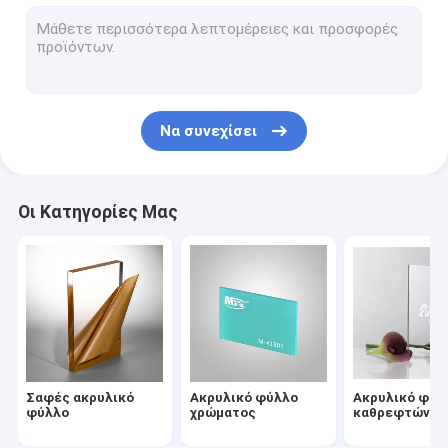
πίνακας αφρού PVC
σαφές φύλλο πολυανθράκων
Πλαστικά φύλλα PETG
Να συνεχίσει
Πλαστικό φύλλο ABS
Άκαμπτο φύλλο PVC
Οι Κατηγορίες Μας
Ανθεκτικός ακρυλικός γρατσουνιών
Ακτινοβολήστε ακρυλικό φύλλο
Πλαστικό φύλλο ESD
Ακρυλικό ελαφρύ πιάτο οδηγών
Σαφές ακρυλικό
Ακρυλικό φύλλο
Ακρυλικό φύλ
Φλόγα - καθυστερών ακρυλικός
φύλλο
χρώματος
καθρεφτών