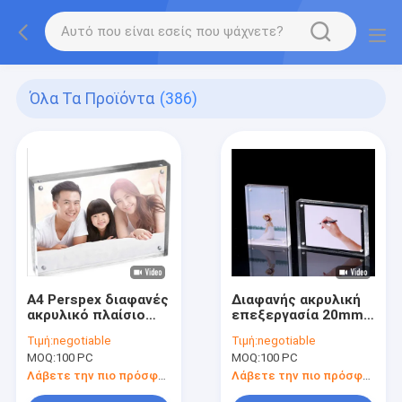
Όλα Τα Προϊόντα
(386)
A4 Perspex διαφανές
Διαφανής ακρυλική
ακρυλικό πλαίσιο
επεξεργασία 20mm
φωτογραφιών
συνήθειας
Τιμή:
negotiable
Τιμή:
negotiable
φραγμών πλαισίων
κρυστάλλου
MOQ:
100 PC
MOQ:
100 PC
ακρυλικό πλαίσιο
φωτογραφιών
Λάβετε την πιο πρόσφατη τιμή
Λάβετε την πιο πρόσφατη τιμή