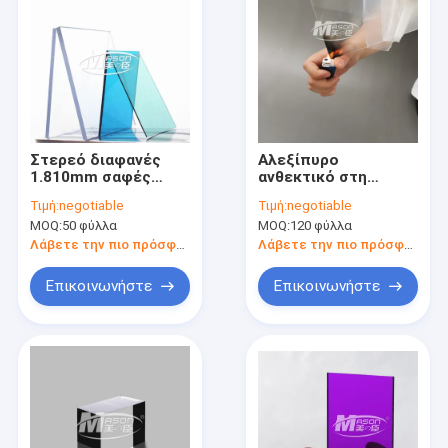
Στερεό διαφανές
Αλεξίπυρο
1.810mm σαφές
ανθεκτικό στη
φύλλο
θερμότητα ακρυλικό
Τιμή:
negotiable
Τιμή:
negotiable
πολυανθράκων για
φύλλο 20mm Pmma
MOQ:
50 φύλλα
MOQ:
120 φύλλα
το οικοδομικό υλικό
φλόγα - καθυστερών
Λάβετε την πιο πρόσφατη τιμή
Λάβετε την πιο πρόσφατη τιμή
Επικοινωνήστε
Επικοινωνήστε
Σπίτι
Προϊόντα
Περίπου εμείς