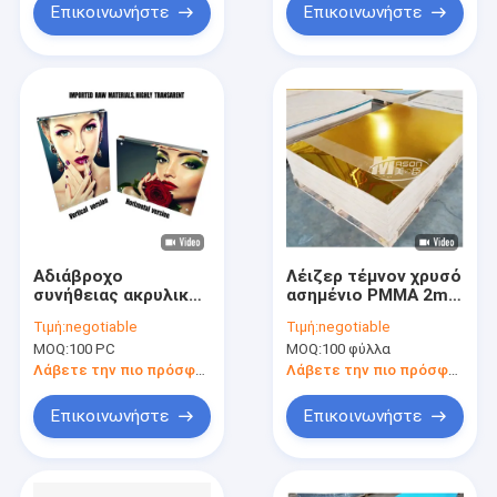
Επικοινωνήστε
Επικοινωνήστε
Αδιάβροχο
Λέιζερ τέμνον χρυσό
συνήθειας ακρυλικό
ασημένιο PMMA 2mm
πλαίσιο
ακρυλικό φύλλο
Τιμή:
negotiable
Τιμή:
negotiable
φωτογραφιών
1220x1830mm
MOQ:
100 PC
MOQ:
100 φύλλα
επεξεργασίας σαφές
καθρεφτών
ακρυλικό μαγνητικό
Λάβετε την πιο πρόσφατη τιμή
Λάβετε την πιο πρόσφατη τιμή
Επικοινωνήστε
Επικοινωνήστε