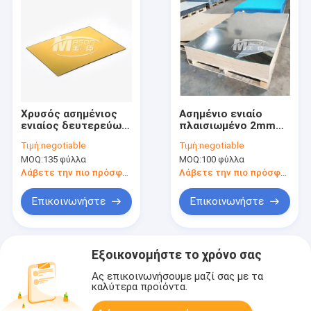
Χρυσός ασημένιος
Ασημένιο ενιαίο
ενιαίος δευτερεύων
πλαισιωμένο 2mm
Perspex καθρέφτης
καθρεφτών ακρυλικό
Τιμή:
negotiable
Τιμή:
negotiable
που κόβεται στο
φύλλο πλεξιγκλάς
MOQ:
135 φύλλα
MOQ:
100 φύλλα
ακρυλικό φύλλο
φύλλων 4x6 χρυσό
1220X2440mm
Λάβετε την πιο πρόσφατη τιμή
Λάβετε την πιο πρόσφατη τιμή
καθρεφτών
μεγέθους
Επικοινωνήστε
Επικοινωνήστε
Εξοικονομήστε το χρόνο σας
Ας επικοινωνήσουμε μαζί σας με τα
καλύτερα προϊόντα.