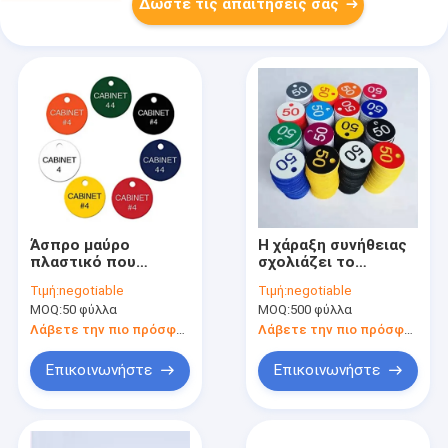
Δώστε τις απαιτήσεις σας
Άσπρο μαύρο
Η χάραξη συνήθειας
πλαστικό που
σχολιάζει το
καλύπτει το
πλαστικό φύλλο
Τιμή:
negotiable
Τιμή:
negotiable
πλαστικό φύλλο
1.2m ABS φύλλο
MOQ:
50 φύλλα
MOQ:
500 φύλλα
χρώματος φύλλων
χρώματος που
ABS 3mm με σεντόνι
κόβεται στο
Λάβετε την πιο πρόσφατη τιμή
Λάβετε την πιο πρόσφατη τιμή
που κόβεται στο
μέγεθος
μέγεθος
Επικοινωνήστε
Επικοινωνήστε