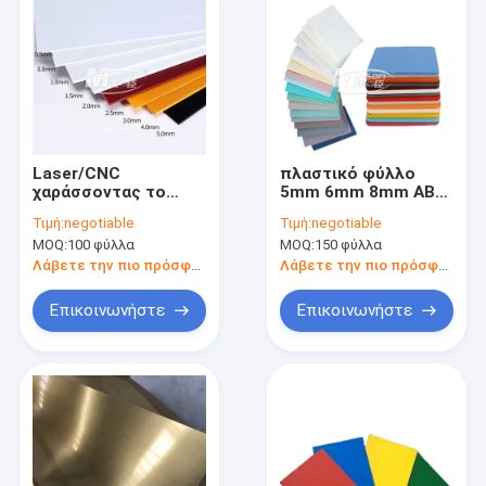
Laser/CNC
πλαστικό φύλλο
χαράσσοντας το
5mm 6mm 8mm ABS
στιλπνό πλαστικό
1.2m για το UV
Τιμή:
negotiable
Τιμή:
negotiable
φύλλο 5mm
τυπωμένο πίνακα
MOQ:
100 φύλλα
MOQ:
150 φύλλα
στυρόλιου ABS για
διαφημίσεων
το UV τυπωμένο
Λάβετε την πιο πρόσφατη τιμή
Λάβετε την πιο πρόσφατη τιμή
πίνακα διαφημίσεων
Επικοινωνήστε
Επικοινωνήστε
Σπίτι
Προϊόντα
Περίπου εμείς