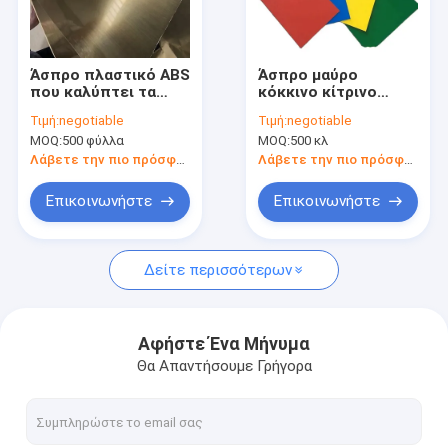
Γύρος εργοστασίων
Ποιοτικός έλεγχος
Άσπρο πλαστικό ABS
Άσπρο μαύρο
που καλύπτει τα
κόκκινο κίτρινο
Μας ελάτε σε επαφή με
σκληρά πλαστικά
πλαστικό που
Τιμή:
negotiable
Τιμή:
negotiable
πλαστικά φύλλα
καλύπτει τα
MOQ:
500 φύλλα
MOQ:
500 κλ
8mm με σεντόνι
χρωματισμένα
Ζητήστε ένα απόσπασμα
πιάτων λεπτά
πλαστικά φύλλα με
Λάβετε την πιο πρόσφατη τιμή
Λάβετε την πιο πρόσφατη τιμή
σεντόνι 10 χιλ.
Επικοινωνήστε
Επικοινωνήστε
Σαφές ακρυλικό φύλλο
Δείτε περισσότερων
Ακρυλικό φύλλο χρώματος
Ακρυλικό φύλλο καθρεφτών
Αφήστε Ένα Μήνυμα
Θα Απαντήσουμε Γρήγορα
Ακρυλικές ράβδοι σωλήνων
Ακρυλικό φύλλο ενυδρείων