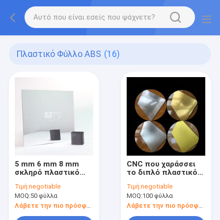
Πλαστικό Φύλλο ABS
(16)
5 mm 6 mm 8 mm
CNC που χαράσσει
σκληρό πλαστικό
το διπλό πλαστικό
φύλλο ABS
πίνακα
Τιμή:
negotiable
Τιμή:
negotiable
Thermoforming ABS
MOQ:
50 φύλλα
MOQ:
100 φύλλα
χρώματος
Λάβετε την πιο πρόσφατη τιμή
Λάβετε την πιο πρόσφατη τιμή