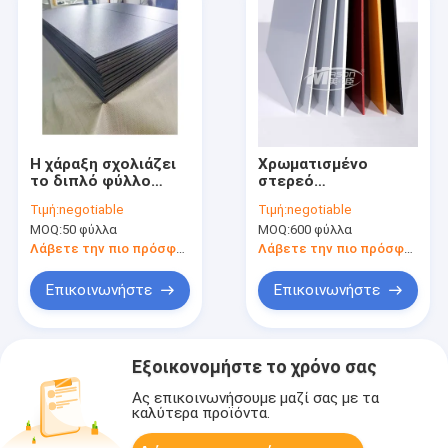
Η χάραξη σχολιάζει
Χρωματισμένο
το διπλό φύλλο
στερεό
7mm χρώματος ABS
ακρυλονιτρίλιο 5mm
Τιμή:
negotiable
Τιμή:
negotiable
1.2m ακρυλικό
πλαστικό φύλλο ABS
MOQ:
50 φύλλα
MOQ:
600 φύλλα
φύλλο
ανθεκτικό στα οξέα
Λάβετε την πιο πρόσφατη τιμή
Λάβετε την πιο πρόσφατη τιμή
Επικοινωνήστε
Επικοινωνήστε
Εξοικονομήστε το χρόνο σας
Ας επικοινωνήσουμε μαζί σας με τα
καλύτερα προϊόντα.