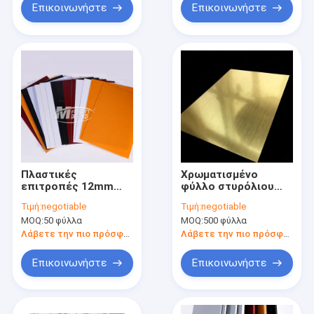
Επικοινωνήστε
Επικοινωνήστε
Πλαστικές
Χρωματισμένο
επιτροπές 12mm
φύλλο στυρόλιου
ABS Eco φιλικές
βουταδιενίου
Τιμή:
negotiable
Τιμή:
negotiable
εύκαμπτες
ακρυλονιτρίλιου
MOQ:
50 φύλλα
MOQ:
500 φύλλα
αδιάβροχες
8mm ανθεκτικό στα
περιβαλλοντικά
οξέα
Λάβετε την πιο πρόσφατη τιμή
Λάβετε την πιο πρόσφατη τιμή
Επικοινωνήστε
Επικοινωνήστε