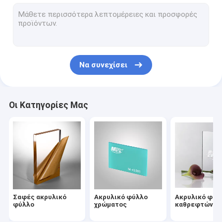
πίνακας αφρού PVC
σαφές φύλλο πολυανθράκων
Πλαστικά φύλλα PETG
Να συνεχίσει
Πλαστικό φύλλο ABS
Άκαμπτο φύλλο PVC
Οι Κατηγορίες Μας
Ανθεκτικός ακρυλικός γρατσουνιών
Ακτινοβολήστε ακρυλικό φύλλο
Πλαστικό φύλλο ESD
Ακρυλικό ελαφρύ πιάτο οδηγών
Σαφές ακρυλικό
Ακρυλικό φύλλο
Ακρυλικό φύλ
Φλόγα - καθυστερών ακρυλικός
φύλλο
χρώματος
καθρεφτών