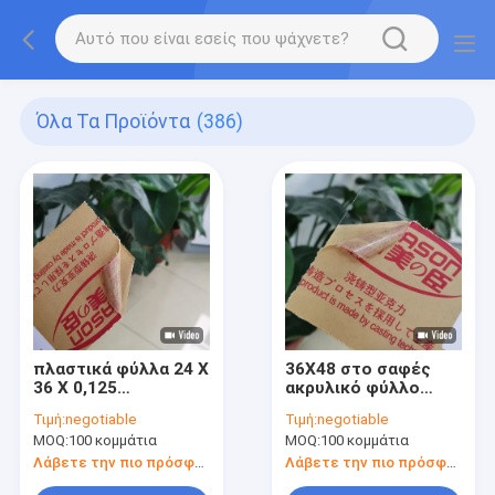
Όλα Τα Προϊόντα
(386)
πλαστικά φύλλα 24 X
36X48 στο σαφές
36 X 0,125
ακρυλικό φύλλο
περικοπών λέιζερ
PMMA 4mm χυτός
Τιμή:
negotiable
Τιμή:
negotiable
1.8mm στα ακρυλικά
ακρυλικός πίνακας
MOQ:
100 κομμάτια
MOQ:
100 κομμάτια
σαφή φύλλα
πλεξιγκλάς
πλεξιγκλάς
Λάβετε την πιο πρόσφατη τιμή
Λάβετε την πιο πρόσφατη τιμή