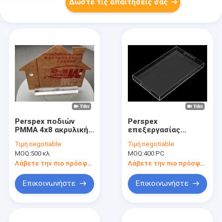
Δώστε τις απαιτήσεις σας
Perspex ποδιών
Perspex
PMMA 4x8 ακρυλική
επεξεργασίας
σαφής περικοπή
συνήθειας
Τιμή:
negotiable
Τιμή:
negotiable
λέιζερ φύλλων που
πλεξιγκλάς σαφής
MOQ:
500 κλ
MOQ:
400 PC
χαράσσεται
ακρυλικός ακρυλικός
δίσκος με τις λαβές
Λάβετε την πιο πρόσφατη τιμή
Λάβετε την πιο πρόσφατη τιμή
Επικοινωνήστε
Επικοινωνήστε