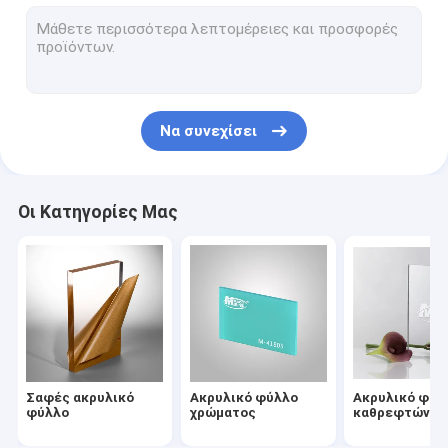
πίνακας αφρού PVC
σαφές φύλλο πολυανθράκων
Πλαστικά φύλλα PETG
Να συνεχίσει
Πλαστικό φύλλο ABS
Άκαμπτο φύλλο PVC
Οι Κατηγορίες Μας
Ανθεκτικός ακρυλικός γρατσουνιών
Ακτινοβολήστε ακρυλικό φύλλο
Πλαστικό φύλλο ESD
Ακρυλικό ελαφρύ πιάτο οδηγών
Σαφές ακρυλικό
Ακρυλικό φύλλο
Ακρυλικό φύλ
Φλόγα - καθυστερών ακρυλικός
φύλλο
χρώματος
καθρεφτών