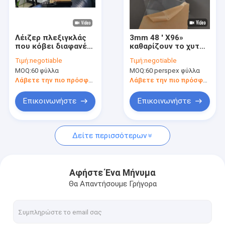
Γύρος εργοστασίων
Ποιοτικός έλεγχος
Λέιζερ πλεξιγκλάς
3mm 48 ' X96»
που κόβει διαφανές
καθαρίζουν το χυτό
Μας ελάτε σε επαφή με
χρώμα φύλλων
διαφανές ακρυλικό
Τιμή:
negotiable
Τιμή:
negotiable
PMMA το πλαστικό
φύλλο CE
MOQ:
60 φύλλα
MOQ:
60 perspex φύλλα
Ζητήστε ένα απόσπασμα
Λάβετε την πιο πρόσφατη τιμή
Λάβετε την πιο πρόσφατη τιμή
Επικοινωνήστε
Επικοινωνήστε
Σαφές ακρυλικό φύλλο
Δείτε περισσότερων
Ακρυλικό φύλλο χρώματος
Ακρυλικό φύλλο καθρεφτών
Αφήστε Ένα Μήνυμα
Θα Απαντήσουμε Γρήγορα
Ακρυλικές ράβδοι σωλήνων
Ακρυλικό φύλλο ενυδρείων