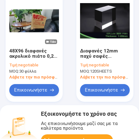
48X96 διαφανές
Διαφανές 12mm
ακρυλικό πιάτο 0,25
παχύ σαφές
ακρυλικών
ακρυλικό φύλλο
Τιμή:
negotiable
Τιμή:
negotiable
πλαστικών ίντσες
1220x2440mm πιάτα
MOQ:
30 φύλλα
MOQ:
120SHEETS
φύλλων πλεξιγκλάς
πλεξιγκλάς
ESD
Λάβετε την πιο πρόσφατη τιμή
Λάβετε την πιο πρόσφατη τιμή
Επικοινωνήστε
Επικοινωνήστε
Εξοικονομήστε το χρόνο σας
Ας επικοινωνήσουμε μαζί σας με τα
καλύτερα προϊόντα.