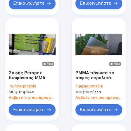
Επικοινωνήστε
Επικοινωνήστε
Σαφής Perspex
PMMA πάγωσε το
διαφάνειας MMA
σαφές ακρυλικό
πίνακας 10mm
φύλλο 2mm
Τιμή:
negotiable
Τιμή:
negotiable
ακρυλικό φύλλο
μεταλλίνη
MOQ:
15 φύλλα
MOQ:
30 φύλλα
γυαλιού Plexi
1220x2440mm
σαφής Perspex
Λάβετε την πιο πρόσφατη τιμή
Λάβετε την πιο πρόσφατη τιμή
πλεξιγκλάς κάλυψη
Επικοινωνήστε
Επικοινωνήστε