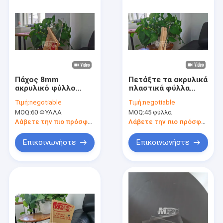
Πάχος 8mm
Πετάξτε τα ακρυλικά
ακρυλικό φύλλο
πλαστικά φύλλα
πλεξιγκλάς ESD για
πλεξιγκλάς
Τιμή:
negotiable
Τιμή:
negotiable
τη διαφήμιση του
1220x2440mm να
MOQ:
60 ΦΥΛΛΑ
MOQ:
45 φύλλα
σημαδιού
ξεπεράσει
αντίσταση
Λάβετε την πιο πρόσφατη τιμή
Λάβετε την πιο πρόσφατη τιμή
Επικοινωνήστε
Επικοινωνήστε
Σπίτι
Προϊόντα
Περίπου εμείς