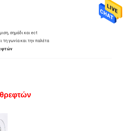
μιση, σημάδι και ect
ι τη γωνία και την παλέτα
ρεφτών
αθρεφτών