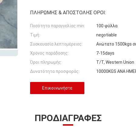
ΠΛΗΡΩΜΉΣ & ΑΠΟΣΤΟΛΉΣ ΌΡΟΙ:
Ποσότητα παραγγελίας min:
100 φύλλα
Τιμή:
negotiable
Συσκευασία λεπτομέρειες:
Ανώτατο 1500kgs σε
Χρόνος παράδοσης:
7-15days
Όροι πληρωμής:
T/T, Western Union
Δυνατότητα προσφοράς:
10000KGS ΑΝΑ ΗΜΕ
Επικοινωνήστε
ΠΡΟΔΙΑΓΡΑΦΈΣ