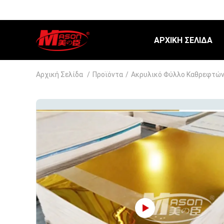
ΑΡΧΙΚΉ ΣΕΛΊΔΑ
Αρχική Σελίδα
/
Προϊόντα
/
Ακρυλικό Φύλλο Καθρεφτώ