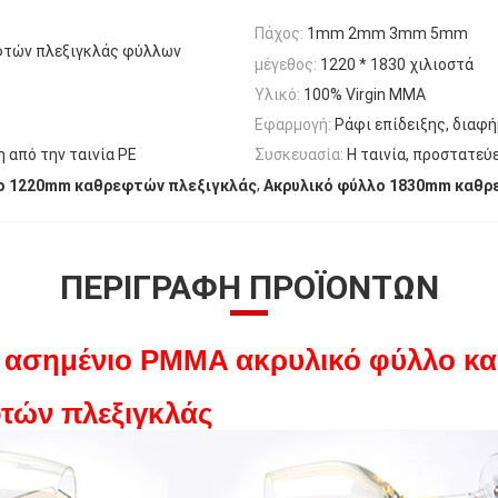
Πάχος:
1mm 2mm 3mm 5mm
φτών πλεξιγκλάς φύλλων
μέγεθος:
1220 * 1830 χιλιοστά
Υλικό:
100% Virgin MMA
Εφαρμογή:
Ράφι επίδειξης, διαφή
 από την ταινία PE
Συσκευασία:
Η ταινία, προστατεύε
,
ο 1220mm καθρεφτών πλεξιγκλάς
Ακρυλικό φύλλο 1830mm καθ
ΠΕΡΙΓΡΑΦΉ ΠΡΟΪΌΝΤΩΝ
 ασημένιο PMMA ακρυλικό φύλλο κ
τών πλεξιγκλάς