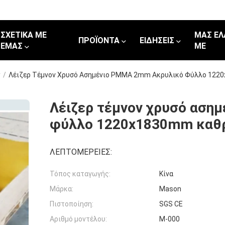
ΣΧΕΤΙΚΆ ΜΕ
ΜΑΣ ΕΛ
ΠΡΟΪΌΝΤΑ
ΕΙΔΉΣΕΙΣ
ΕΜΆΣ
ΜΕ
ν
/
Λέιζερ Τέμνον Χρυσό Ασημένιο PMMA 2mm Ακρυλικό Φύλλο 12
Λέιζερ τέμνον χρυσό αση
φύλλο 1220x1830mm καθ
ΛΕΠΤΟΜΈΡΕΙΕΣ:
Τόπος καταγωγής:
Κίνα
Μάρκα:
Mason
Πιστοποίηση:
SGS CE
Αριθμό μοντέλου:
Μ-000