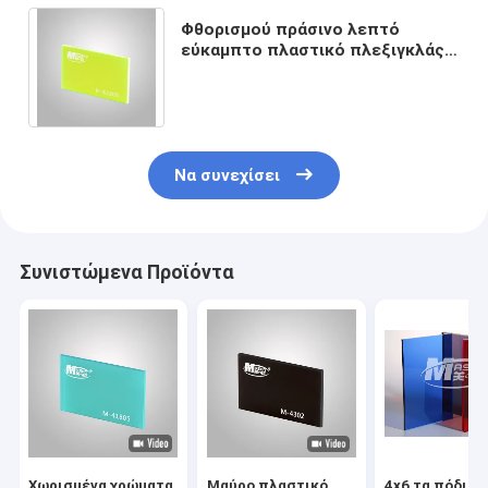
Φθορισμού πράσινο λεπτό
εύκαμπτο πλαστικό πλεξιγκλάς
περικοπών συνήθειας φύλλων
γυαλιού Tansparent
Να συνεχίσει
Συνιστώμενα Προϊόντα
Χωρισμένα χρώματα
Μαύρο πλαστικό
4x6 τα πόδια