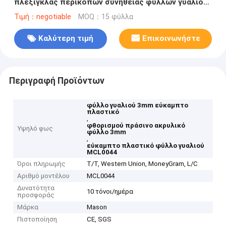
πλεξιγκλάς περικοπών συνήθειας φύλλων γυαλιού
Tansparent
Τιμή：negotiable
MOQ：15 φύλλα
Καλύτερη τιμή
Επικοινωνήστε
Περιγραφή Προϊόντων
φύλλο γυαλιού 3mm εύκαμπτο
πλαστικό
,
φθορισμού πράσινο ακρυλικό
Υψηλό φως
φύλλο 3mm
,
εύκαμπτο πλαστικό φύλλο γυαλιού
MCL0044
Όροι πληρωμής
T/T, Western Union, MoneyGram, L/C
Αριθμό μοντέλου
MCL0044
Δυνατότητα
10 τόνοι/ημέρα
προσφοράς
Μάρκα
Mason
Πιστοποίηση
CE, SGS