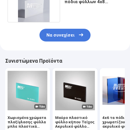
πόδια φύλλων 4x8
χρώματος ακρυλικά
Να συνεχίσει
Συνιστώμενα Προϊόντα
Χωρισμένα χρώματα
Μαύρο πλαστικό
4x6 τα πόδια
πλαξίγλασης φύλλα
φύλλο κήπου Τείχος
χρωματίζουν 
μπλε πλαστικά
Ακρυλικό φύλλο
ακρυλικό φύλ