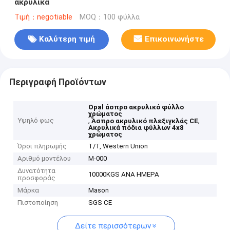
ακρυλικά
Τιμή：negotiable
MOQ：100 φύλλα
Καλύτερη τιμή
Επικοινωνήστε
Περιγραφή Προϊόντων
Opal άσπρο ακρυλικό φύλλο
χρώματος
Υψηλό φως
,
,
Άσπρο ακρυλικό πλεξιγκλάς CE
Ακρυλικά πόδια φύλλων 4x8
χρώματος
Όροι πληρωμής
T/T, Western Union
Αριθμό μοντέλου
Μ-000
Δυνατότητα
10000KGS ΑΝΑ ΗΜΕΡΑ
προσφοράς
Μάρκα
Mason
Πιστοποίηση
SGS CE
Δείτε περισσότερων