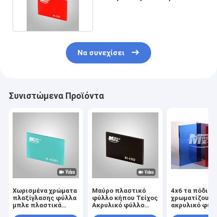
2mm ακρυλικό φύλλο
Να συνεχίσει
Συνιστώμενα Προϊόντα
Χωρισμένα χρώματα
Μαύρο πλαστικό
4x6 τα πόδια
πλαξίγλασης φύλλα
φύλλο κήπου Τείχος
χρωματίζουν 
μπλε πλαστικά
Ακρυλικό φύλλο
ακρυλικό φύλ
πάνελ 4x8ft για
1220x2440mm
υψηλό σχολιά