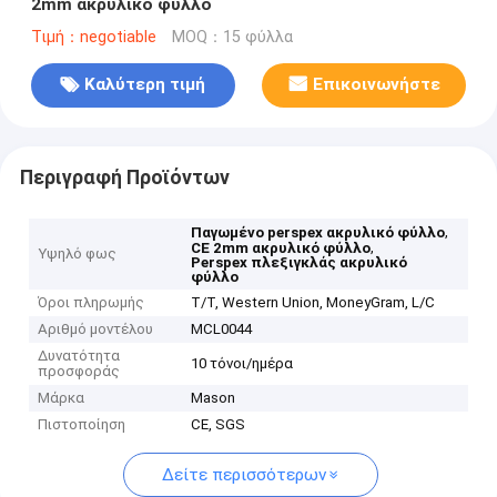
2mm ακρυλικό φύλλο
Τιμή：negotiable
MOQ：15 φύλλα
Καλύτερη τιμή
Επικοινωνήστε
Περιγραφή Προϊόντων
,
Παγωμένο perspex ακρυλικό φύλλο
,
CE 2mm ακρυλικό φύλλο
Υψηλό φως
Perspex πλεξιγκλάς ακρυλικό
φύλλο
Όροι πληρωμής
T/T, Western Union, MoneyGram, L/C
Αριθμό μοντέλου
MCL0044
Δυνατότητα
10 τόνοι/ημέρα
προσφοράς
Μάρκα
Mason
Πιστοποίηση
CE, SGS
Δείτε περισσότερων