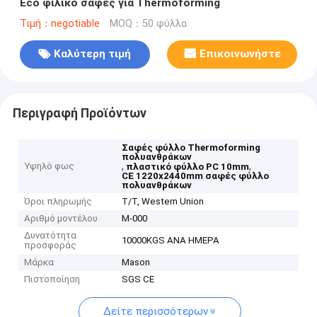
Eco φιλικό σαφές για Thermoforming
Τιμή：negotiable
MOQ：50 φύλλα
Καλύτερη τιμή
Επικοινωνήστε
Περιγραφή Προϊόντων
Σαφές φύλλο Thermoforming
πολυανθράκων
Υψηλό φως
,
,
πλαστικό φύλλο PC 10mm
CE 1220x2440mm σαφές φύλλο
πολυανθράκων
Όροι πληρωμής
T/T, Western Union
Αριθμό μοντέλου
Μ-000
Δυνατότητα
10000KGS ΑΝΑ ΗΜΕΡΑ
προσφοράς
Μάρκα
Mason
Πιστοποίηση
SGS CE
Δείτε περισσότερων