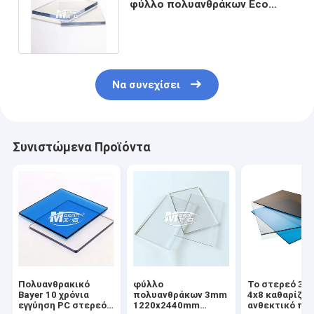
φύλλο πολυανθράκων Eco
φιλικό σαφές για
Thermoforming
Να συνεχίσει
Συνιστώμενα Προϊόντα
Πολυανθρακικό
φύλλο
Το στερεό 3
Bayer 10 χρόνια
πολυανθράκων 3mm
4x8 καθαρίζει
εγγύηση PC στερεό
1220x2440mm
ανθεκτικό πί