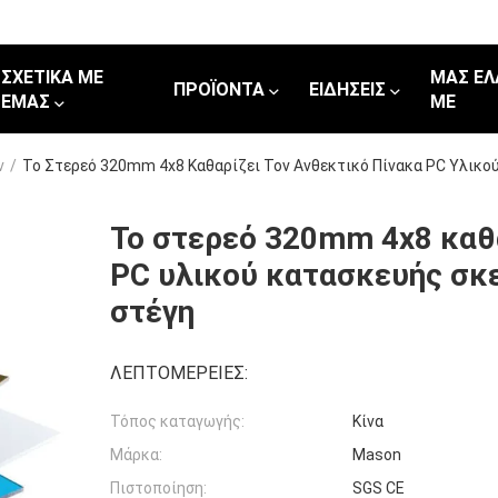
ΣΧΕΤΙΚΆ ΜΕ
ΜΑΣ ΕΛ
ΠΡΟΪΌΝΤΑ
ΕΙΔΉΣΕΙΣ
ΕΜΆΣ
ΜΕ
ν
/
Το Στερεό 320mm 4x8 Καθαρίζει Τον Ανθεκτικό Πίνακα PC Υλικο
Το στερεό 320mm 4x8 καθα
PC υλικού κατασκευής σκ
στέγη
ΛΕΠΤΟΜΈΡΕΙΕΣ:
Τόπος καταγωγής:
Κίνα
Μάρκα:
Mason
Πιστοποίηση:
SGS CE