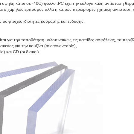
ι υψηλή κάτω σε -40C) φύλλο .PC έχει την εύλογα καλή αντίσταση θερ
ι ο χαμηλός ερπυσμός αλλά η κάπως περιορισμένη χημική αντίσταση κα
ς τις φτωχές ιδιότητες κούρασης και ένδυσης.
αι για την τοποθέτηση υαλοπινάκων, τις ασπίδες ασφάλειας, τα περιβλή
σκεύος για την κουζίνα (microwaveable),
le) και CD (οι δίσκοι).