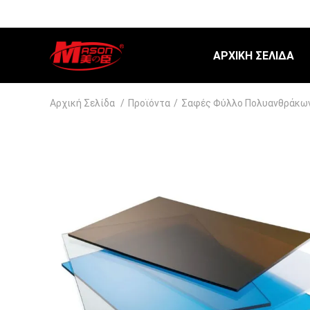
ΑΡΧΙΚΉ ΣΕΛΊΔΑ
Αρχική Σελίδα
/
Προϊόντα
/
Σαφές Φύλλο Πολυανθράκω