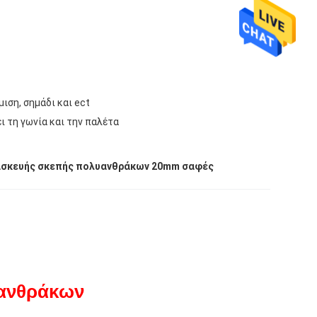
μιση, σημάδι και ect
ι τη γωνία και την παλέτα
ασκευής σκεπής πολυανθράκων 20mm σαφές
υανθράκων