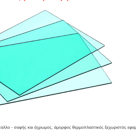
σταλλο - σαφής και άχρωμος, άμορφος θερμοπλαστικός ξεχωριστός εφα