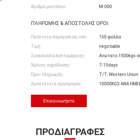
Αριθμό μοντέλου:
Μ-000
ΠΛΗΡΩΜΉΣ & ΑΠΟΣΤΟΛΉΣ ΌΡΟΙ:
Ποσότητα παραγγελίας min:
150 φύλλα
Τιμή:
negotiable
Συσκευασία λεπτομέρειες:
Ανώτατο 1500kgs σε
Χρόνος παράδοσης:
7-15days
Όροι πληρωμής:
T/T, Western Union
Δυνατότητα προσφοράς:
10000KGS ΑΝΑ ΗΜΕ
Επικοινωνήστε
ΠΡΟΔΙΑΓΡΑΦΈΣ