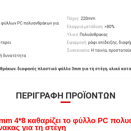
Πάχος:
220mm
α φύλλων PC πολυανθράκων για
Ελαφριά μετάδοση:
>80%
Υλικό:
Πολυάνθρακας
ότεροι
Εφαρμογή:
ράφι επίδειξης, διαφή
Συσκευασία:
Η ταινία, προστατεύε
κή δυνατότητα
,
,
νθράκων
διαφανές πλαστικό φύλλο 3mm για τη στέγη
υλικό κατ
ΠΕΡΙΓΡΑΦΉ ΠΡΟΪΌΝΤΩΝ
0mm 4*8 καθαρίζει το φύλλο PC πολ
νακας για τη στέγη