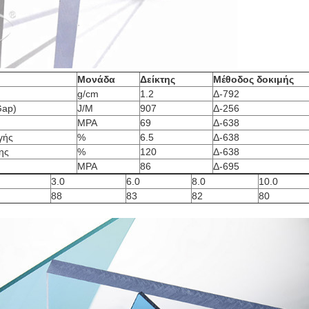
Μονάδα
Δείκτης
Μέθοδος δοκιμής
g/cm
1.2
Δ-792
Gap)
J/M
907
Δ-256
MPA
69
Δ-638
γής
%
6.5
Δ-638
ης
%
120
Δ-638
MPA
86
Δ-695
3.0
6.0
8.0
10.0
88
83
82
80