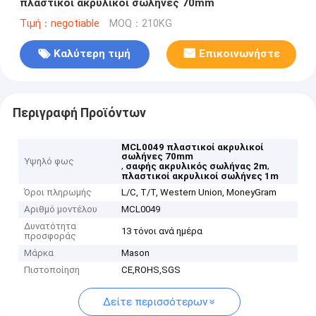
πλαστικοί ακρυλικοί σωλήνες 70mm
Τιμή：negotiable
MOQ：210KG
Καλύτερη τιμή
Επικοινωνήστε
Περιγραφή Προϊόντων
MCL0049 πλαστικοί ακρυλικοί
σωλήνες 70mm
Υψηλό φως
,
,
σαφής ακρυλικός σωλήνας 2m
πλαστικοί ακρυλικοί σωλήνες 1m
Όροι πληρωμής
L/C, T/T, Western Union, MoneyGram
Αριθμό μοντέλου
MCL0049
Δυνατότητα
13 τόνοι ανά ημέρα
προσφοράς
Μάρκα
Mason
Πιστοποίηση
CE,ROHS,SGS
Δείτε περισσότερων