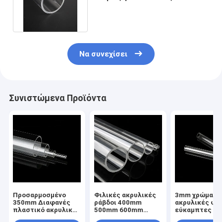
πλαστικοί ακρυλικοί σωλήνες
70mm
Να συνεχίσει
Συνιστώμενα Προϊόντα
Προσαρμοσμένο
Φιλικές ακρυλικές
3mm χρώματο
350mm Διαφανές
ράβδοι 400mm
ακρυλικές φύ
πλαστικό ακρυλικό
500mm 600mm
εύκαμπτες ρά
σωλήνα πλαξίγλα
700mm 800mm
σωλήνων Pm