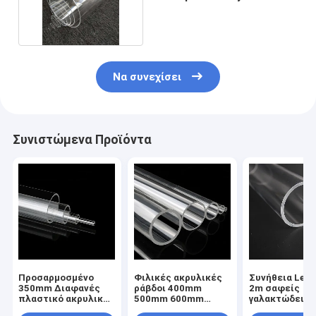
5mm OD σε 1500mm
Να συνεχίσει
Συνιστώμενα Προϊόντα
Προσαρμοσμένο
Φιλικές ακρυλικές
Συνήθεια Leg
350mm Διαφανές
ράβδοι 400mm
2m σαφείς
πλαστικό ακρυλικό
500mm 600mm
γαλακτώδεις
σωλήνα πλαξίγλα
700mm 800mm
πλαστικοί