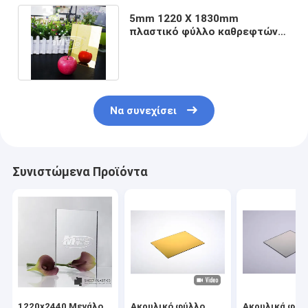
5mm 1220 X 1830mm
πλαστικό φύλλο καθρεφτών
χρυσό ασημένιο δευτερεύον
PMMA
Να συνεχίσει
Συνιστώμενα Προϊόντα
1220x2440 Μεγάλο
Ακρυλικό φύλλο
Ακρυλικά φύλ