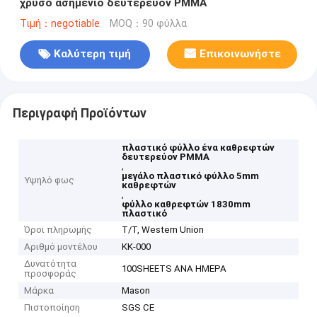
χρυσό ασημένιο δευτερεύον PMMA
Τιμή：negotiable
MOQ：90 φύλλα
Καλύτερη τιμή
Επικοινωνήστε
Περιγραφή Προϊόντων
πλαστικό φύλλο ένα καθρεφτών
δευτερεύον PMMA
,
μεγάλο πλαστικό φύλλο 5mm
Υψηλό φως
καθρεφτών
,
φύλλο καθρεφτών 1830mm
πλαστικό
Όροι πληρωμής
T/T, Western Union
Αριθμό μοντέλου
ΚΚ-000
Δυνατότητα
100SHEETS ΑΝΑ ΗΜΕΡΑ
προσφοράς
Μάρκα
Mason
Πιστοποίηση
SGS CE