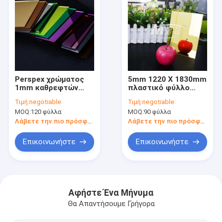
Perspex χρώματος
5mm 1220 X 1830mm
1mm καθρεφτών
πλαστικό φύλλο
πλαστικό φύλλο
καθρεφτών χρυσό
Τιμή:
negotiable
Τιμή:
negotiable
καθρεφτών φύλλων
ασημένιο
MOQ:
120 φύλλα
MOQ:
90 φύλλα
ακρυλικό για τη
δευτερεύον PMMA
διακόσμηση
Λάβετε την πιο πρόσφατη τιμή
Λάβετε την πιο πρόσφατη τιμή
Επικοινωνήστε
Επικοινωνήστε
Σπίτι
Προϊόντα
Αφήστε Ένα Μήνυμα
Θα Απαντήσουμε Γρήγορα
Περίπου εμείς