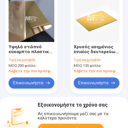
Υψηλό στιλπνό
Χρυσός ασημένιος
εύκαμπτο πλαστικό
ενιαίος δευτερεύων
χρυσό ασημένιο
Perspex καθρέφτης
Τιμή:
negotiable
Τιμή:
negotiable
ακρυλικό φύλλο
που κόβεται στο
MOQ:
200 φύλλα
MOQ:
135 φύλλα
2mm 2.5mm
ακρυλικό φύλλο
καθρεφτών
1220X2440mm
Λάβετε την πιο πρόσφατη τιμή
Λάβετε την πιο πρόσφατη τιμή
καθρεφτών
μεγέθους
Επικοινωνήστε
Επικοινωνήστε
Εξοικονομήστε το χρόνο σας
Ας επικοινωνήσουμε μαζί σας με τα
καλύτερα προϊόντα.