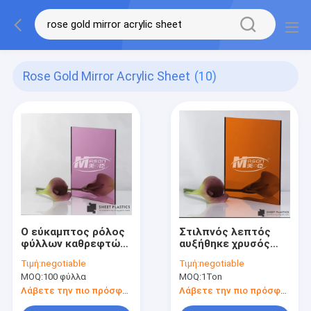
Rose Gold Mirror Acrylic Sheet
(10)
Ο εύκαμπτος ρόλος
Στιλπνός λεπτός
φύλλων καθρεφτών
αυξήθηκε χρυσός
αυξήθηκε χρυσό
Ακρυλικό φύλλο
Τιμή:
negotiable
Τιμή:
negotiable
ακρυλικό φύλλο 4x8
1.22x1.83m
MOQ:
100 φύλλα
MOQ:
1Ton
καθρεφτών
καθρεφτών
Λάβετε την πιο πρόσφατη τιμή
Λάβετε την πιο πρόσφατη τιμή