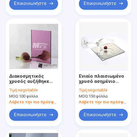
Επικοινωνήστε
Επικοινωνήστε
Διακοσμητικός
Ενιαίο πλαισιωμένο
χρυσός αυξήθηκε
χρυσό ασημένιο
χρυσό Siver 2mm
φύλλο πλεξιγκλάς
Τιμή:
negotiable
Τιμή:
negotiable
ακρυλικό φύλλο
φύλλων φύλλων
MOQ:
100 φύλλα
MOQ:
150 φύλλα
καθρεφτών 3mm για
PMMA καθρεφτών
την κοπή λέιζερ
ακρυλικό
Λάβετε την πιο πρόσφατη τιμή
Λάβετε την πιο πρόσφατη τιμή
Επικοινωνήστε
Επικοινωνήστε