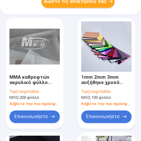
Δώστε τις απαιτήσεις σας
MMA καθρεφτών
1mm 2mm 3mm
ακρυλικό φύλλο
αυξήθηκε χρυσό
καθρεφτών φύλλων
ακρυλικό φύλλο 4FT
Τιμή:
negotiable
Τιμή:
negotiable
εύκαμπτο 1.5mm
X 8FT
MOQ:
200 φύλλα
MOQ:
100 φύλλα
ασημένιο ακρυλικό
Λάβετε την πιο πρόσφατη τιμή
Λάβετε την πιο πρόσφατη τιμή
Επικοινωνήστε
Επικοινωνήστε