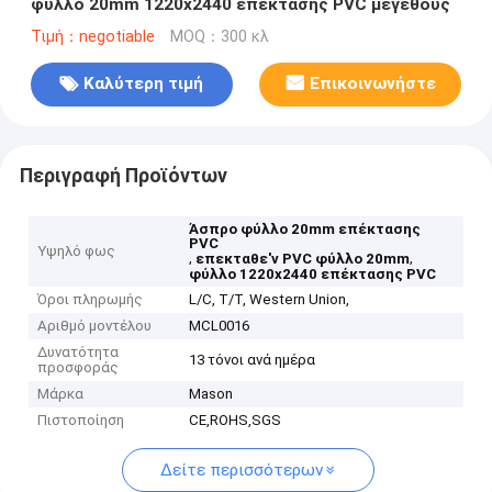
φύλλο 20mm 1220x2440 επέκτασης PVC μεγέθους
Τιμή：negotiable
MOQ：300 κλ
Καλύτερη τιμή
Επικοινωνήστε
Περιγραφή Προϊόντων
Άσπρο φύλλο 20mm επέκτασης
PVC
Υψηλό φως
,
,
επεκταθε'ν PVC φύλλο 20mm
φύλλο 1220x2440 επέκτασης PVC
Όροι πληρωμής
L/C, T/T, Western Union,
Αριθμό μοντέλου
MCL0016
Δυνατότητα
13 τόνοι ανά ημέρα
προσφοράς
Μάρκα
Mason
Πιστοποίηση
CE,ROHS,SGS
Δείτε περισσότερων