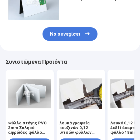
φύλλο 20mm 1220x2440
επέκτασης PVC μεγέθους
Να συνεχίσει
Συνιστώμενα Προϊόντα
Φύλλα στέγης PVC
λευκά γραφεία
Λευκό 0,12 ίν
3mm Σκληρό
κουζινών 0,12
4x8ft άκαμπτ
αφρώδες φύλλο
ιντσών φύλλων
φύλλο 18mm
PVC Μαύρος
πινάκων αφρού PVC
γραφείων κου