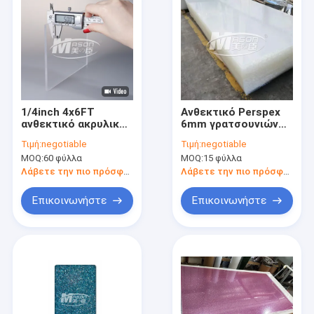
1/4inch 4x6FT
Ανθεκτικό Perspex
ανθεκτικό ακρυλικό
6mm γρατσουνιών
πλεξιγκλάς
5H χυτό ακρυλικό
Τιμή:
negotiable
Τιμή:
negotiable
πλαστικό PMMA
φύλλο σαφές με την
MOQ:
60 φύλλα
MOQ:
15 φύλλα
γρατσουνιών
ταινία PE
Λάβετε την πιο πρόσφατη τιμή
Λάβετε την πιο πρόσφατη τιμή
Επικοινωνήστε
Επικοινωνήστε
Σπίτι
Προϊόντα
Περίπου εμείς