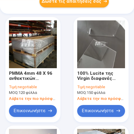
Δώστε τις απαιτήσεις σας
PMMA 4mm 48 X 96
100% Lucite της
ανθεκτικών
Virgin διαφανές
ακρυλικών ίντσες
ακρυλικό φύλλο 1/4
Τιμή:
negotiable
Τιμή:
negotiable
φύλλων
ίντσα 48 " X96 PMMA
MOQ:
120 φύλλα
MOQ:
150 φύλλα
γρατσουνιών
αντι γρατσουνιών
Λάβετε την πιο πρόσφατη τιμή
Λάβετε την πιο πρόσφατη τιμή
Επικοινωνήστε
Επικοινωνήστε