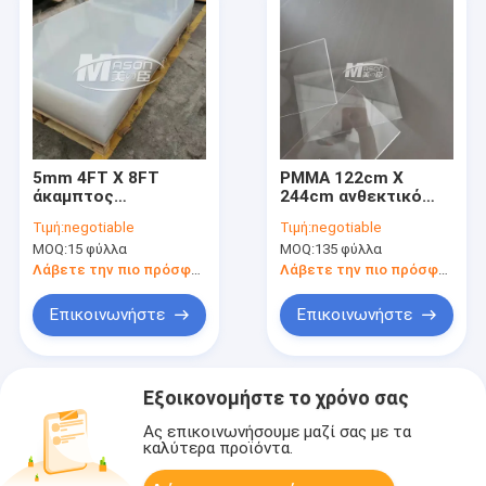
5mm 4FT X 8FT
PMMA 122cm X
άκαμπτος
244cm ανθεκτικό
ανθεκτικός υψηλός
ακρυλικό φύλλο
Τιμή:
negotiable
Τιμή:
negotiable
γρατσουνιών
γρατσουνιών 3mm
MOQ:
15 φύλλα
MOQ:
135 φύλλα
σχολιάζουν το
ακρυλικό φύλλο για
Λάβετε την πιο πρόσφατη τιμή
Λάβετε την πιο πρόσφατη τιμή
την επίδειξη
Επικοινωνήστε
Επικοινωνήστε
Εξοικονομήστε το χρόνο σας
Ας επικοινωνήσουμε μαζί σας με τα
καλύτερα προϊόντα.