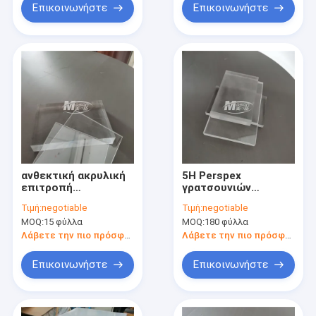
Επικοινωνήστε
Επικοινωνήστε
ανθεκτική ακρυλική
5H Perspex
επιτροπή
γρατσουνιών
γρατσουνιών 20mm
ανθεκτικό διαφανές
Τιμή:
negotiable
Τιμή:
negotiable
σαφής για υπαίθριο
ακρυλικό πλαστικό
MOQ:
15 φύλλα
MOQ:
180 φύλλα
φύλλο πλεξιγκλάς
Λάβετε την πιο πρόσφατη τιμή
Λάβετε την πιο πρόσφατη τιμή
Επικοινωνήστε
Επικοινωνήστε