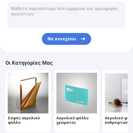
πίνακας αφρού PVC
σαφές φύλλο πολυανθράκων
Πλαστικά φύλλα PETG
Να συνεχίσει
Πλαστικό φύλλο ABS
Άκαμπτο φύλλο PVC
Οι Κατηγορίες Μας
Ανθεκτικός ακρυλικός γρατσουνιών
Ακτινοβολήστε ακρυλικό φύλλο
Πλαστικό φύλλο ESD
Ακρυλικό ελαφρύ πιάτο οδηγών
Σαφές ακρυλικό
Ακρυλικό φύλλο
Ακρυλικό φύλ
Φλόγα - καθυστερών ακρυλικός
φύλλο
χρώματος
καθρεφτών