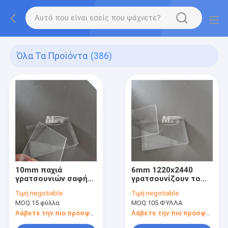
Όλα Τα Προϊόντα
(386)
10mm παχιά
6mm 1220x2440
γρατσουνιών σαφή
γρατσουνίζουν το
πλαστικά φύλλα
ανθεκτικό ακρυλικό
Τιμή:
negotiable
Τιμή:
negotiable
φύλλων απόδειξης
σαφές Perspex
MOQ:
15 φύλλα
MOQ:
105 ΦΥΛΛΑ
ακρυλικά
ακρυλικό πλαστικό
φύλλο πλεξιγκλάς
Λάβετε την πιο πρόσφατη τιμή
Λάβετε την πιο πρόσφατη τιμή