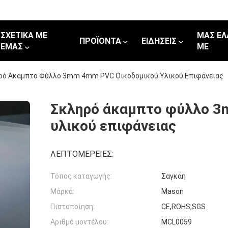
ΣΧΕΤΙΚΆ ΜΕ
ΜΑΣ ΕΛ
ΠΡΟΪΌΝΤΑ
ΕΙΔΉΣΕΙΣ
ΕΜΆΣ
ΜΕ
ρό Άκαμπτο Φύλλο 3mm 4mm PVC Οικοδομικού Υλικού Επιφάνειας
Σκληρό άκαμπτο φύλλο 3
υλικού επιφάνειας
ΛΕΠΤΟΜΈΡΕΙΕΣ:
Τόπος καταγωγής:
Σαγκάη
Μάρκα:
Mason
Πιστοποίηση:
CE,ROHS,SGS
Αριθμό μοντέλου:
MCL0059