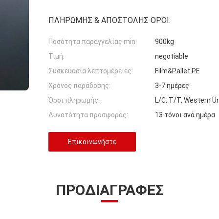
ΠΛΗΡΩΜΉΣ & ΑΠΟΣΤΟΛΉΣ ΌΡΟΙ:
Ποσότητα παραγγελίας min:
900kg
Τιμή:
negotiable
Συσκευασία λεπτομέρειες:
Film&Pallet PE
Χρόνος παράδοσης:
3-7 ημέρες
Όροι πληρωμής:
L/C, T/T, Western 
Δυνατότητα προσφοράς:
13 τόνοι ανά ημέρα
Επικοινωνήστε
ΠΡΟΔΙΑΓΡΑΦΈΣ