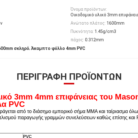
Όνομα προϊόντων:
Οικοδομικό υλικό 3mm επιφάνε
ον
Ανώτατο πλάτος:
1600mm
Πυκνότητα:
1.45g/cm3
πάχος:
0.312mm
,
600mm σκληρό
Άκαμπτο φύλλο 4mm PVC
ΠΕΡΙΓΡΑΦΉ ΠΡΟΪΌΝΤΩΝ
λικό 3mm 4mm επιφάνειας
του Maso
λα PVC
γεται από το διάσημο εμπορικό σήμα MMA και ταίριασμα όλω
οπλισμού παραγωγής γραμμών συνελεύσεων καθώς επίσης και
P
PVC