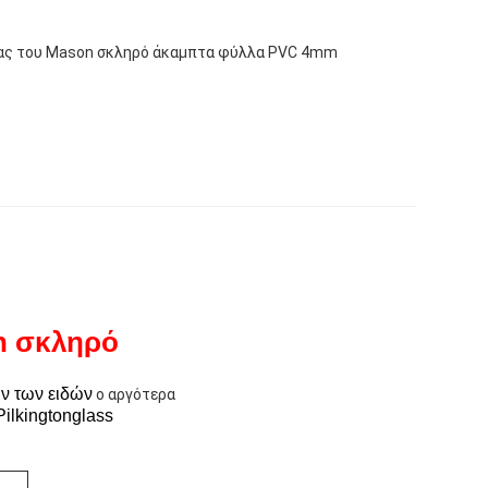
ιας του Mason σκληρό άκαμπτα φύλλα PVC 4mm
n σκληρό
ν των ειδών
ο αργότερα
ilkingtonglass