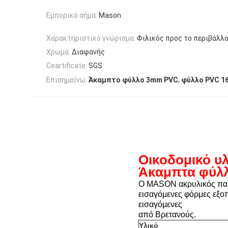
Εμπορικό σήμα:
Mason
Χαρακτηριστικό γνώρισμα:
Φιλικός προς το περιβάλλ
Χρώμα:
Διαφανής
Ceartificate:
SGS
,
Επισημαίνω:
Άκαμπτο φύλλο 3mm PVC
φύλλο PVC 1
Οικοδομικό υ
Άκαμπτα φύλ
Ο MASON ακρυλικός παρά
εισαγόμενες φόρμες εξ
εισαγόμενες
από Βρετανούς.
Υλικό