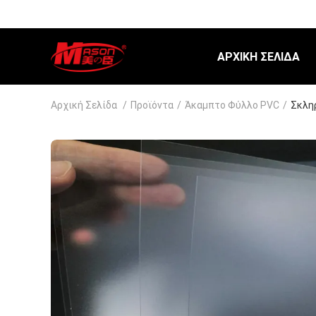
ΑΡΧΙΚΉ ΣΕΛΊΔΑ
Αρχική Σελίδα
/
Προϊόντα
/
Άκαμπτο Φύλλο PVC
/
Σκλη