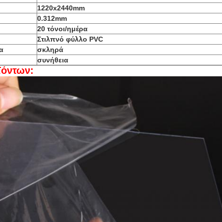
1220x2440mm
0.312mm
20 τόνοι/ημέρα
Στιλπνό φύλλο PVC
α
σκληρά
συνήθεια
ϊόντων: