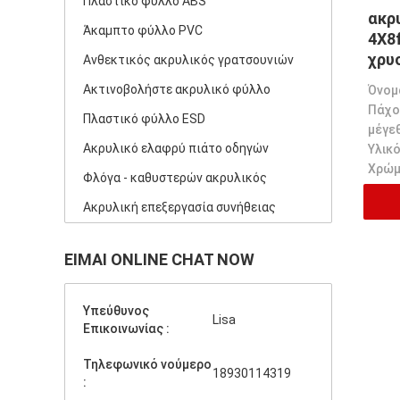
Πλαστικό φύλλο ABS
ακρ
Άκαμπτο φύλλο PVC
4X8
χρυ
Ανθεκτικός ακρυλικός γρατσουνιών
δια
Ακτινοβολήστε ακρυλικό φύλλο
Πάχο
Πλαστικό φύλλο ESD
μέγε
Ακρυλικό ελαφρύ πιάτο οδηγών
Υλικό
Χρώμ
Φλόγα - καθυστερών ακρυλικός
Ακρυλική επεξεργασία συνήθειας
ΕΊΜΑΙ ONLINE CHAT NOW
Υπεύθυνος
Lisa
Επικοινωνίας :
Τηλεφωνικό νούμερο
18930114319
: