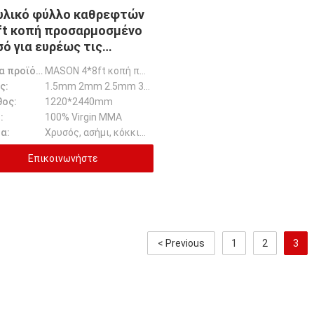
υλικό φύλλο καθρεφτών
ft κοπή προσαρμοσμένο
σό για ευρέως τις
κοσμήσεις
Όνομα προϊόντων:
MASON 4*8ft κοπή προσαρμοσμένο ακρυλικό χρυσό φύλλο καθρεφτών για ευρέως τις διακοσμήσεις
ς:
1.5mm 2mm 2.5mm 3mm 4mm 5mm
θος:
1220*2440mm
:
100% Virgin MMA
α:
Χρυσός, ασήμι, κόκκινο, μπλε και ect
Επικοινωνήστε
< Previous
1
2
3