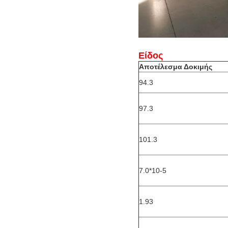
Είδος
Αποτέλεσμα Δοκιμής
94.3
97.3
101.3
7.0*10-5
1.93