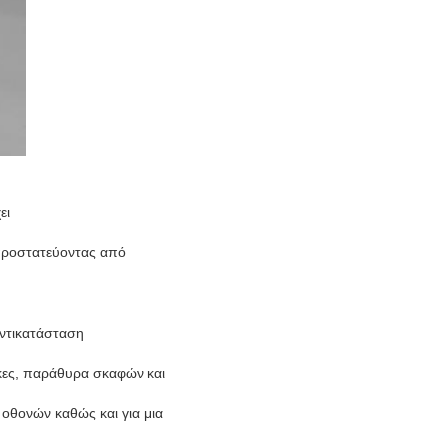
ει
προστατεύοντας από
αντικατάσταση
νακες, παράθυρα σκαφών
και
 οθονών καθώς και για μια