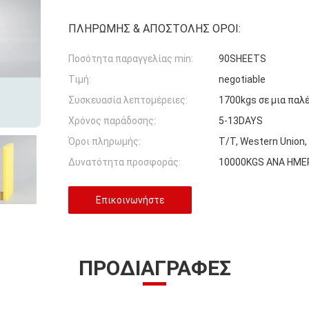
ΠΛΗΡΩΜΉΣ & ΑΠΟΣΤΟΛΉΣ ΌΡΟΙ:
Ποσότητα παραγγελίας min:
90SHEETS
Τιμή:
negotiable
Συσκευασία λεπτομέρειες:
1700kgs σε μια παλ
Χρόνος παράδοσης:
5-13DAYS
Όροι πληρωμής:
T/T, Western Union,
Δυνατότητα προσφοράς:
10000KGS ΑΝΑ ΗΜΕ
Επικοινωνήστε
ΠΡΟΔΙΑΓΡΑΦΈΣ