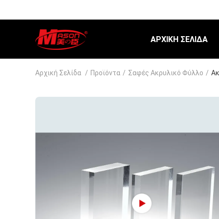
ΑΡΧΙΚΉ ΣΕΛΊΔΑ
Αρχική Σελίδα
/
Προϊόντα
/
Σαφές Ακρυλικό Φύλλο
/
Ακ