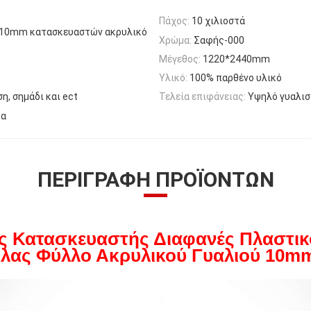
Πάχος:
10 χιλιοστά
ς 10mm κατασκευαστών ακρυλικό
Χρώμα:
Σαφής-000
Μέγεθος:
1220*2440mm
Υλικό:
100% παρθένο υλικό
η, σημάδι και ect
Τελεία επιφάνειας:
Υψηλό γυαλισ
τα
ΠΕΡΙΓΡΑΦΉ ΠΡΟΪΌΝΤΩΝ
ς Κατασκευαστής Διαφανές Πλαστι
 Φύλλο Ακρυλικού Γυαλιού 10m