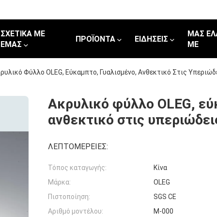
ΣΧΕΤΙΚΆ ΜΕ
ΜΑΣ ΕΛ
ΠΡΟΪΌΝΤΑ
ΕΙΔΉΣΕΙΣ
ΕΜΆΣ
ΜΕ
ρυλικό Φύλλο OLEG, Εύκαμπτο, Γυαλισμένο, Ανθεκτικό Στις Υπεριώδ
Ακρυλικό φύλλο OLEG, εύ
ανθεκτικό στις υπεριώδει
ΛΕΠΤΟΜΈΡΕΙΕΣ:
Τόπος καταγωγής:
Κίνα
Μάρκα:
OLEG
Πιστοποίηση:
SGS CE
Αριθμό μοντέλου:
Μ-000