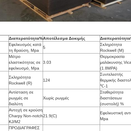
Διαπερατότητα%
Αποτέλεσμα Δοκιμής
Διαπερατότητ
Εφελκυσμός κατά
Σκληρότητα
5
τη θραύση, Mpa
Rockwell (M)
Μέτρο
Θερμοκρασία
ελαστικότητας σε
3.03
μαλάκυνσης Vica
εφελκυσμό, Mpa
(1.8MPA)
Συντελεστής
Σκληρότητα
124
θερμικής διαστο
Rockwell (R)
℃-1
Αντίσταση σε
Σταθερότητα
ρωγμές σε
Χωρίς ρωγμές
διαστάσεων
διαλύτη
(συστολή) %
Αντοχή σε κρούση
Εφελκυστική αντ
Charpy Non-notch
21.9(C)
Mpa
KJ/M2
ΠΡΟΔΙΑΓΡΑΦΕΣ