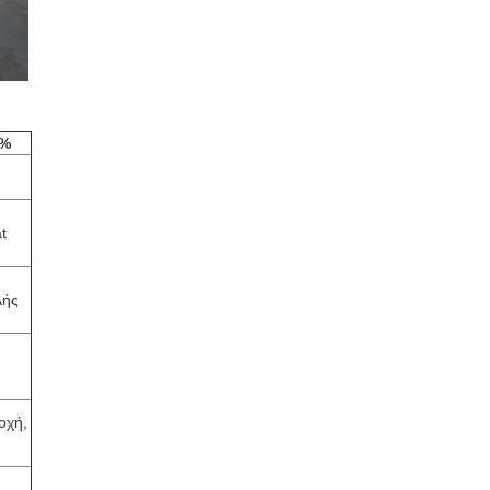
α%
t
λής
οχή,