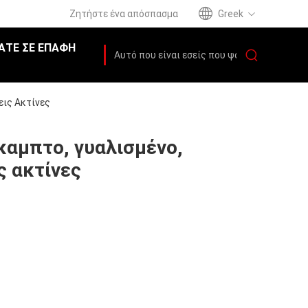
Ζητήστε ένα απόσπασμα
Greek
ΆΤΕ ΣΕ ΕΠΑΦΉ
εις Ακτίνες
καμπτο, γυαλισμένο,
ς ακτίνες