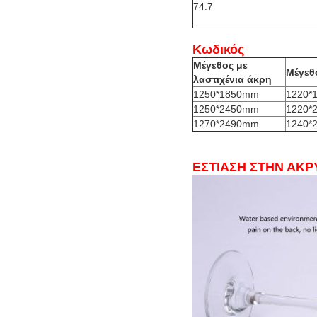
74.7
Κωδικός
Μέγεθος με
Μέγεθ
λαστιχένια άκρη
1250*1850mm
1220*
1250*2450mm
1220*
1270*2490mm
1240*
ΕΣΤΙΑΣΗ ΣΤΗΝ ΑΚΡ