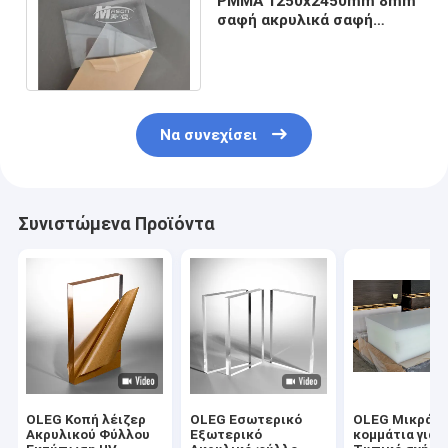
PMMA 1250x2450mm 8mm
σαφή ακρυλικά σαφή
φύλλα πλεξιγκλάς
κρυστάλλου φύλλων
Να συνεχίσει
Συνιστώμενα Προϊόντα
OLEG Κοπή λέιζερ
OLEG Εσωτερικό
OLEG Μικρά
Ακρυλικού Φύλλου
Εξωτερικό
κομμάτια για 