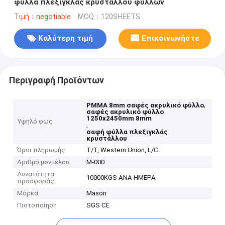
φύλλα πλεξιγκλάς κρυστάλλου φύλλων
Τιμή：negotiable
MOQ：120SHEETS
Καλύτερη τιμή
Επικοινωνήστε
Περιγραφή Προϊόντων
,
PMMA 8mm σαφές ακρυλικό φύλλο
σαφές ακρυλικό φύλλο
1250x2450mm 8mm
Υψηλό φως
,
σαφή φύλλα πλεξιγκλάς
κρυστάλλου
Όροι πληρωμής
T/T, Western Union, L/C
Αριθμό μοντέλου
Μ-000
Δυνατότητα
10000KGS ΑΝΑ ΗΜΕΡΑ
προσφοράς
Μάρκα
Mason
Πιστοποίηση
SGS CE