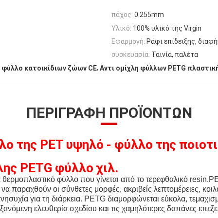
πάχος:
0.255mm
Υλικό:
100% υλικό της Virgin
Εφαρμογή:
Ράφι επίδειξης, διαφή
συσκευασία:
Ταινία, παλέτα
,
 φύλλο κατοικίδιων ζώων CE
Αντι ομίχλη φύλλων PETG πλαστικ
ΠΕΡΙΓΡΑΦΉ ΠΡΟΪΌΝΤΩΝ
ο της PET υψηλό - φύλλο της ποιοτ
λης
PETG φύλλο χιλ.
α θερμοπλαστικό φύλλο που γίνεται από το τερεφθαλικό resin.
να παραχθούν οι σύνθετες μορφές, ακριβείς λεπτομέρειες, κοιλα
νησυχία για τη διάρκεια. PETG διαμορφώνεται εύκολα, τεμαχισ
υξανόμενη ελευθερία σχεδίου και τις χαμηλότερες δαπάνες επεξ