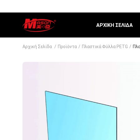
ΑΡΧΙΚΉ ΣΕΛΊΔΑ
Αρχική Σελίδα
/
Προϊόντα
/
Πλαστικά Φύλλα PETG
/
Πλα