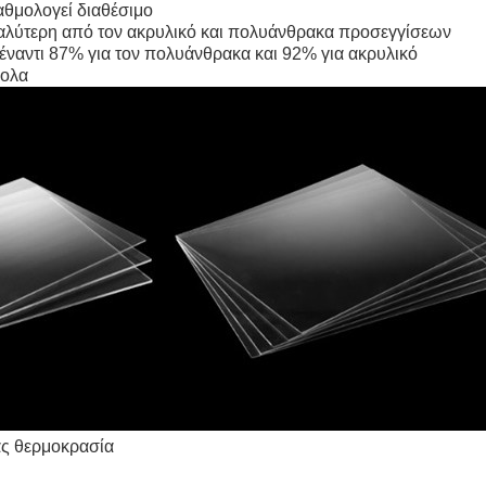
θμολογεί διαθέσιμο
αλύτερη από τον ακρυλικό και πολυάνθρακα προσεγγίσεων
έναντι 87% για τον πολυάνθρακα και 92% για ακρυλικό
κολα
ς θερμοκρασία