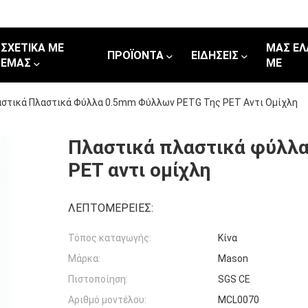
ΣΧΕΤΙΚΆ ΜΕ
ΜΑΣ ΕΛ
ΠΡΟΪΌΝΤΑ
ΕΙΔΉΣΕΙΣ
ΕΜΆΣ
ΜΕ
στικά Πλαστικά Φύλλα 0.5mm Φύλλων PETG Της PET Αντι Ομίχλη
Πλαστικά πλαστικά φύλλ
PET αντι ομίχλη
ΛΕΠΤΟΜΈΡΕΙΕΣ:
Τόπος καταγωγής:
Κίνα
Μάρκα:
Mason
Πιστοποίηση:
SGS CE
Αριθμό μοντέλου:
MCL0070