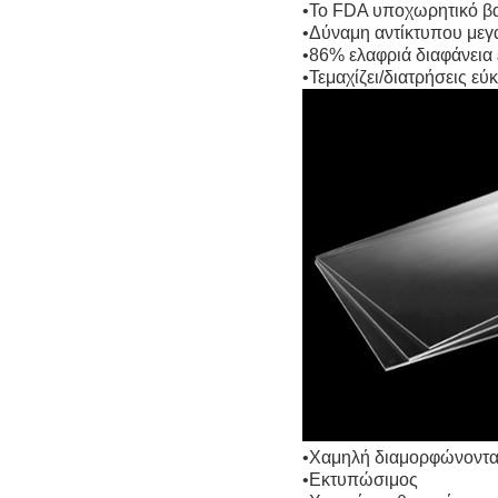
•Το FDA υποχωρητικό βα
•Δύναμη αντίκτυπου μεγ
•86% ελαφριά διαφάνεια 
•Τεμαχίζει/διατρήσεις εύ
•Χαμηλή διαμορφώνοντα
•Εκτυπώσιμος