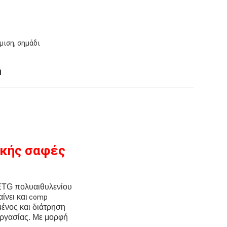
μιση, σημάδι
ή
ικής
σαφές
PETG πολυαιθυλενίου
ίνει και
comp
μένος
και διάτρηση
εργασίας.
Με μορφή