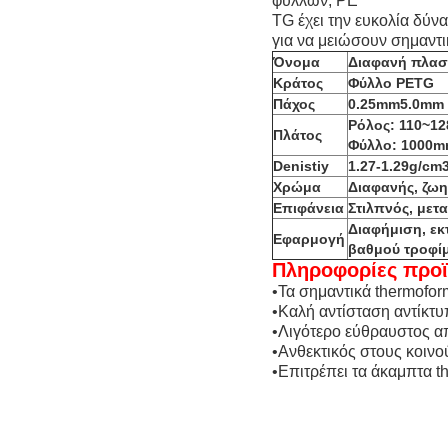
φύλλων,
PE
TG έχει την ευκολία δύν
για να μειώσουν σημαντι
Όνομα
Διαφανή πλασ
Κράτος
Φύλλο PETG
Πάχος
0.25mm5.0mm
Ρόλος: 110~1
Πλάτος
Φύλλο: 1000
Denistiy
1.27-1.29g/cm
Χρώμα
Διαφανής, ζω
Επιφάνεια
Στιλπνός, μετ
Διαφήμιση, εκ
Εφαρμογή
βαθμού τροφί
Πληροφορίες προ
•Τα σημαντικά thermoform
•Καλή αντίσταση αντίκτ
•Λιγότερο εύθραυστος α
•Ανθεκτικός στους κοιν
•Επιτρέπει τα άκαμπτα 