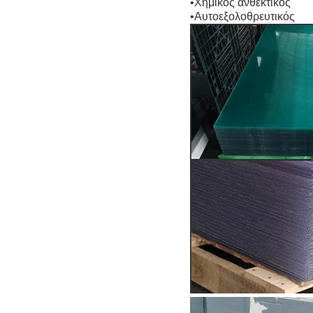
•Χημικός ανθεκτικός
•Αυτοεξολοθρευτικός