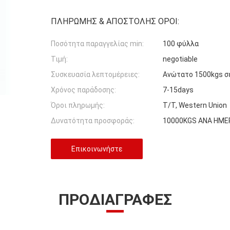
ΠΛΗΡΩΜΉΣ & ΑΠΟΣΤΟΛΉΣ ΌΡΟΙ:
Ποσότητα παραγγελίας min:
100 φύλλα
Τιμή:
negotiable
Συσκευασία λεπτομέρειες:
Ανώτατο 1500kgs σε
Χρόνος παράδοσης:
7-15days
Όροι πληρωμής:
T/T, Western Union
Δυνατότητα προσφοράς:
10000KGS ΑΝΑ ΗΜΕ
Επικοινωνήστε
ΠΡΟΔΙΑΓΡΑΦΈΣ