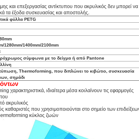
αμης και επεξεργασίας αντίκτυπου που ακρυλικός δεν μπορεί
να 
κά τα έξοδα συσκευασίας και αποστολής.
τικά φύλλα PETG
280mm
mm/1280mm/1400mm/2100mm
3
ηρόχρωμος σύμφωνα με το δείγμα ή από Pantone
αλλίνη
τύπωση, Thermoforming, που διπλώνει το κιβώτιο, συσκευασία
μων, σημάδι
ϊόντων
ing χαρακτηριστικά, ιδιαίτερα μέσα κοιλαίνουν τις εφαρμογές
υπου
πό ακρυλικός
ούς καθαριστές που χρησιμοποιούνται στο σημείο των επιδείξε
thermoforming κύκλος ζωών