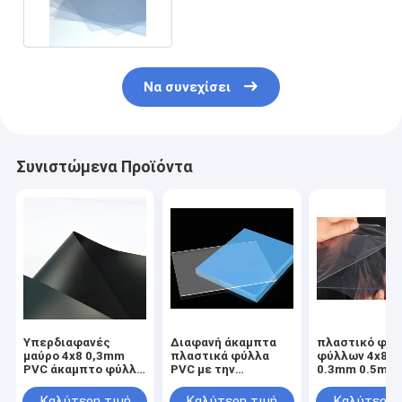
14mm 15mm PVC
Να συνεχίσει
Συνιστώμενα Προϊόντα
Υπερδιαφανές
Διαφανή άκαμπτα
πλαστικό φύλ
μαύρο 4x8 0,3mm
πλαστικά φύλλα
φύλλων 4x8 F
PVC άκαμπτο φύλλο
PVC με την
0.3mm 0.5mm
πλαστικού
προστατευτική
διαφανές άκα
ταινία PE
Καλύτερη τιμή
Καλύτερη τιμή
Καλύτερη 