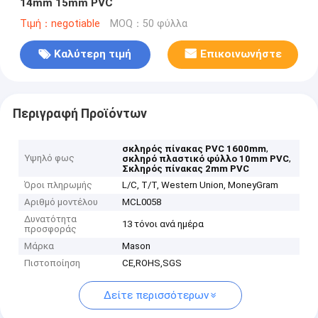
14mm 15mm PVC
Τιμή：negotiable
MOQ：50 φύλλα
Καλύτερη τιμή
Επικοινωνήστε
Περιγραφή Προϊόντων
,
σκληρός πίνακας PVC 1600mm
Υψηλό φως
,
σκληρό πλαστικό φύλλο 10mm PVC
Σκληρός πίνακας 2mm PVC
Όροι πληρωμής
L/C, T/T, Western Union, MoneyGram
Αριθμό μοντέλου
MCL0058
Δυνατότητα
13 τόνοι ανά ημέρα
προσφοράς
Μάρκα
Mason
Πιστοποίηση
CE,ROHS,SGS
Δείτε περισσότερων