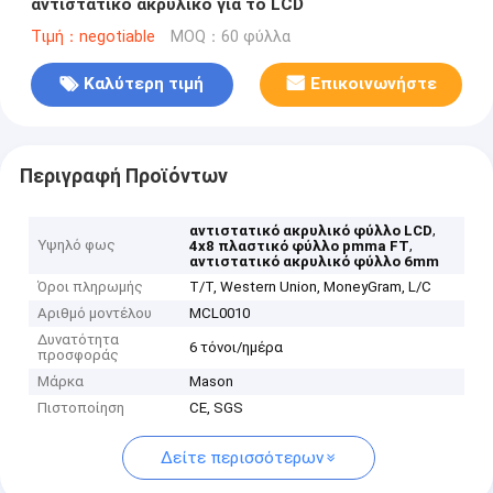
αντιστατικό ακρυλικό για το LCD
Τιμή：negotiable
MOQ：60 φύλλα
Καλύτερη τιμή
Επικοινωνήστε
Περιγραφή Προϊόντων
,
αντιστατικό ακρυλικό φύλλο LCD
Υψηλό φως
,
4x8 πλαστικό φύλλο pmma FT
αντιστατικό ακρυλικό φύλλο 6mm
Όροι πληρωμής
T/T, Western Union, MoneyGram, L/C
Αριθμό μοντέλου
MCL0010
Δυνατότητα
6 τόνοι/ημέρα
προσφοράς
Μάρκα
Mason
Πιστοποίηση
CE, SGS
Δείτε περισσότερων