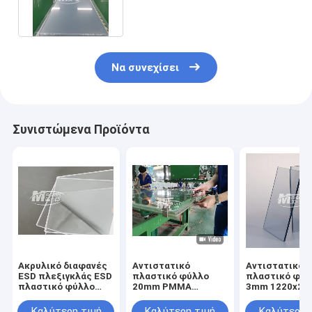
αντιστατικό ακρυλικό για το
LCD
Να συνεχίσει
Συνιστώμενα Προϊόντα
Ακρυλικό διαφανές
Αντιστατικό
Αντιστατικό
ESD πλεξιγκλάς ESD
πλαστικό φύλλο
πλαστικό φύλ
πλαστικό φύλλο
20mm PMMA
3mm 1220x2
πολυανθράκων
ακρυλικό φύλλο
πλεξιγκλάς E
φύλλων
πιάτων ESD
Καλύτερη τιμή
Καλύτερη τιμή
Καλύτερη 