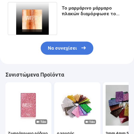
Το μαρμάρινο μάρμαρο
πλακών διαμόρφωσε το
ακρυλικό φύλλο 20mm
Να συνεχίσει
Συνιστώμενα Προϊόντα
Ζωηρόχρωμο ρόδινο
ο χρυσός
3mm 4mm 5m