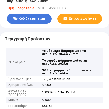
ακρυλικό φύλλο 20mm
Τιμή：negotiable
MOQ：45SHEETS
Καλύτερη τιμή
Επικοινωνήστε
Περιγραφή Προϊόντων
το μάρμαρο διαμόρφωσε το
ακρυλικό φύλλο 20mm
,
Το σαφές μάρμαρο φαίνεται
Υψηλό φως
ακρυλικά φύλλα
,
SGS το μάρμαρο διαμόρφωσε το
ακρυλικό φύλλο
Όροι πληρωμής
T/T, Western Union
Αριθμό μοντέλου
Μ-000
Δυνατότητα
10000KGS ΑΝΑ ΗΜΕΡΑ
προσφοράς
Μάρκα
Mason
Πιστοποίηση
SGS CE