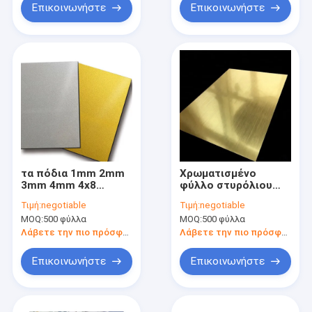
μέγεθος
Επικοινωνήστε
Επικοινωνήστε
τα πόδια 1mm 2mm
Χρωματισμένο
3mm 4mm 4x8
φύλλο στυρόλιου
χρωμάτισαν το
βουταδιενίου
Τιμή:
negotiable
Τιμή:
negotiable
σκληρό άσπρο χρυσό
ακρυλονιτρίλιου
MOQ:
500 φύλλα
MOQ:
500 φύλλα
φύλλων ABS
8mm ανθεκτικό στα
πλαστικό
οξέα
Λάβετε την πιο πρόσφατη τιμή
Λάβετε την πιο πρόσφατη τιμή
Επικοινωνήστε
Επικοινωνήστε