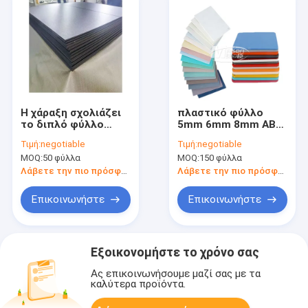
Η χάραξη σχολιάζει
πλαστικό φύλλο
το διπλό φύλλο
5mm 6mm 8mm ABS
7mm χρώματος ABS
1.2m για το UV
Τιμή:
negotiable
Τιμή:
negotiable
1.2m ακρυλικό
τυπωμένο πίνακα
MOQ:
50 φύλλα
MOQ:
150 φύλλα
φύλλο
διαφημίσεων
Λάβετε την πιο πρόσφατη τιμή
Λάβετε την πιο πρόσφατη τιμή
Επικοινωνήστε
Επικοινωνήστε
Εξοικονομήστε το χρόνο σας
Ας επικοινωνήσουμε μαζί σας με τα
καλύτερα προϊόντα.