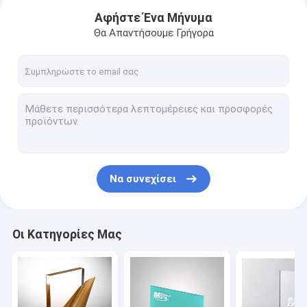
Αφήστε Ένα Μήνυμα
Θα Απαντήσουμε Γρήγορα
Να συνεχίσει
Σπίτι
Οι Κατηγορίες Μας
Προϊόντα
Περίπου εμείς