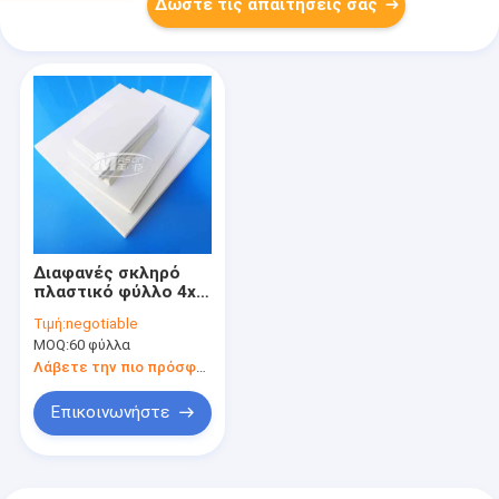
Δώστε τις απαιτήσεις σας
Διαφανές σκληρό
πλαστικό φύλλο 4x8
FT 1mm 2mm 3mm
Τιμή:
negotiable
4mm ABS
MOQ:
60 φύλλα
Λάβετε την πιο πρόσφατη τιμή
Επικοινωνήστε