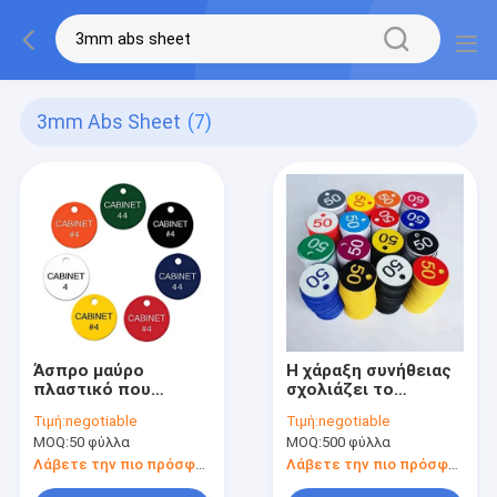
3mm Abs Sheet
(7)
Άσπρο μαύρο
Η χάραξη συνήθειας
πλαστικό που
σχολιάζει το
καλύπτει το
πλαστικό φύλλο
Τιμή:
negotiable
Τιμή:
negotiable
πλαστικό φύλλο
1.2m ABS φύλλο
MOQ:
50 φύλλα
MOQ:
500 φύλλα
χρώματος φύλλων
χρώματος που
ABS 3mm με σεντόνι
κόβεται στο
Λάβετε την πιο πρόσφατη τιμή
Λάβετε την πιο πρόσφατη τιμή
που κόβεται στο
μέγεθος